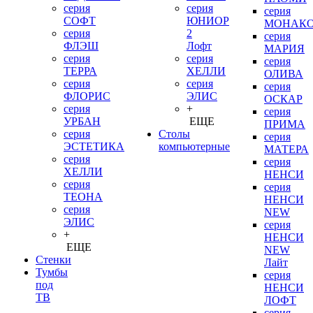
серия
серия
серия
СОФТ
ЮНИОР
МОНАК
серия
2
серия
ФЛЭШ
Лофт
МАРИЯ
серия
серия
серия
ТЕРРА
ХЕЛЛИ
ОЛИВА
серия
серия
серия
ФЛОРИС
ЭЛИС
ОСКАР
серия
+
серия
УРБАН
ЕЩЕ
ПРИМА
серия
Столы
серия
ЭСТЕТИКА
компьютерные
МАТЕРА
серия
серия
ХЕЛЛИ
НЕНСИ
серия
серия
ТЕОНА
НЕНСИ
серия
NEW
ЭЛИС
серия
+
НЕНСИ
ЕЩЕ
NEW
Стенки
Лайт
Тумбы
серия
под
НЕНСИ
ТВ
ЛОФТ
серия