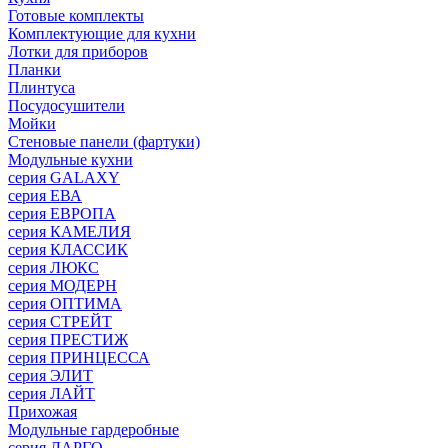
Готовые комплекты
Комплектующие для кухни
Лотки для приборов
Планки
Плинтуса
Посудосушители
Мойки
Стеновые панели (фартуки)
Mодульные кухни
серия GALAXY
серия ЕВА
серия ЕВРОПА
серия КАМЕЛИЯ
серия КЛАССИК
серия ЛЮКС
серия МОДЕРН
серия ОПТИМА
серия СТРЕЙТ
серия ПРЕСТИЖ
серия ПРИНЦЕССА
серия ЭЛИТ
серия ЛАЙТ
Прихожая
Модульные гардеробные
серия ЛАРГО