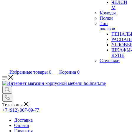
ЧЕЛСИ
М
Комоды
Полки
Тип
шкафов
ПЕНАЛ
РАСПАШ
УГЛОВЫ
ШКАФЫ-
КУПЕ
Стеллажи
Избранные товары
0
Корзина
0
Телефоны
+7 (912) 007-09-77
Доставка
Оплата
Гарантия