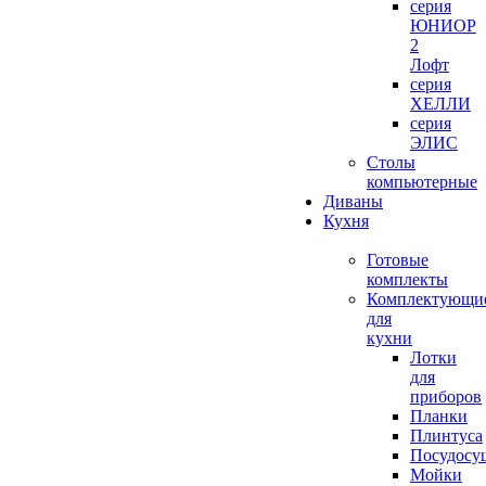
серия
ЮНИОР
2
Лофт
серия
ХЕЛЛИ
серия
ЭЛИС
Столы
компьютерные
Диваны
Кухня
Готовые
комплекты
Комплектующи
для
кухни
Лотки
для
приборов
Планки
Плинтуса
Посудосу
Мойки