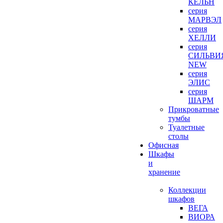
КЕЛЬН
серия
МАРВЭЛ
серия
ХЕЛЛИ
серия
СИЛЬВИ
NEW
серия
ЭЛИС
серия
ШАРМ
Прикроватные
тумбы
Туалетные
столы
Офисная
Шкафы
и
хранение
Коллекции
шкафов
ВЕГА
ВИОРА