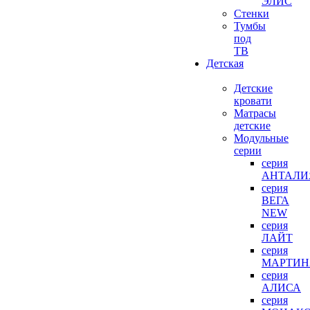
ЭЛИС
Стенки
Тумбы
под
ТВ
Детская
Детские
кровати
Матрасы
детские
Модульные
серии
серия
АНТАЛИ
серия
ВЕГА
NEW
серия
ЛАЙТ
серия
МАРТИН
серия
АЛИСА
серия