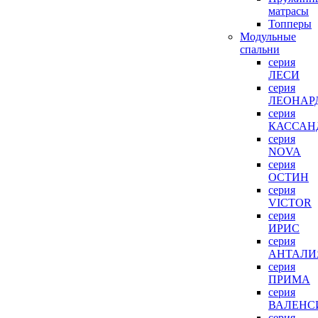
матрасы
Топперы
Модульные
спальни
серия
ЛЕСИ
серия
ЛЕОНАР
серия
КАССАН
серия
NOVA
серия
ОСТИН
серия
VICTOR
серия
ИРИС
серия
АНТАЛИ
серия
ПРИМА
серия
ВАЛЕНС
серия