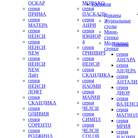
ОСКАР
МОНАКО
Гостиная
серия
серия
ПРИМА
ПАСКАЛЬ
Диваны
серия
серия
Журнальные
МАТЕРА
АНРИ
столы
серия
серия
Мини-
НЕНСИ
ЮНИОР
стенки
серия
4
Модульные
Диваны
НЕНСИ
серия
стенки
NEW
ГРИНВИЧ
серия
серия
серия
АНГАРА
НЕНСИ
НЕНСИ
серия
NEW
серия
АНДЕРА
Лайт
СКАНДИКА
серия
серия
серия
АНТАЛИ
НЕНСИ
НАОМИ
серия
ЛОФТ
серия
ДИОР
серия
МАРИЯ
серия
СКАНДИКА
серия
ВАЛЕНС
серия
ЧЕЛСИ
серия
ОЛИВИЯ
серия
МАГНОЛ
серия
СИМПЛ
серия
СОРЕНТО
серия
МРИЯ
серия
ЧЕЛСИ
серия
РОДЖИНА
COLOR
НАОМИ