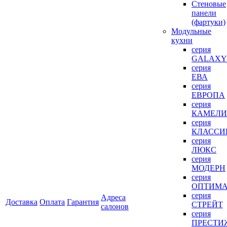
Стеновые
панели
(фартуки)
Mодульные
кухни
серия
GALAXY
серия
ЕВА
серия
ЕВРОПА
серия
КАМЕЛИ
серия
КЛАССИ
серия
ЛЮКС
серия
МОДЕРН
серия
ОПТИМ
серия
Адреса
Доставка
Оплата
Гарантия
СТРЕЙТ
салонов
серия
ПРЕСТИ