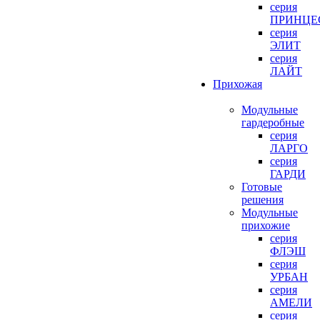
серия
ПРИНЦЕ
серия
ЭЛИТ
серия
ЛАЙТ
Прихожая
Модульные
гардеробные
серия
ЛАРГО
серия
ГАРДИ
Готовые
решения
Модульные
прихожие
серия
ФЛЭШ
серия
УРБАН
серия
АМЕЛИ
серия