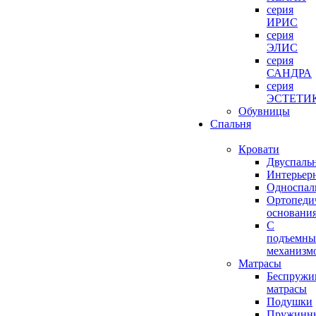
серия
ИРИС
серия
ЭЛИС
серия
САНДРА
серия
ЭСТЕТИ
Обувницы
Спальня
Кровати
Двуспаль
Интерьер
Односпал
Ортопеди
основани
С
подъемн
механизм
Матрасы
Беспружи
матрасы
Подушки
Пружинн