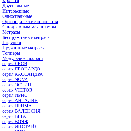
Кровати
Двуспальные
Интерьерные
Односпальные
Ортопедические основания
С подъемным механизмом
Матрасы
Беспружинные матрасы
Подушки
Пружинные матрасы
Топперы
Модульные спальни
серия ЛЕСИ
серия ЛЕОНАРДО
серия КАССАНДРА
серия NOVA
серия ОСТИН
серия VICTOR
серия ИРИС
серия АНТАЛИЯ
серия ПРИМА
серия ВАЛЕНСИЯ
серия ВЕГА
серия ВОЯЖ
серия ИНСТАЙЛ