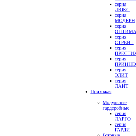
серия
ЛЮКС
серия
МОДЕРН
серия
ОПТИМ
серия
СТРЕЙТ
серия
ПРЕСТИ
серия
ПРИНЦЕ
серия
ЭЛИТ
серия
ЛАЙТ
Прихожая
Модульные
гардеробные
серия
ЛАРГО
серия
ГАРДИ
Готовые