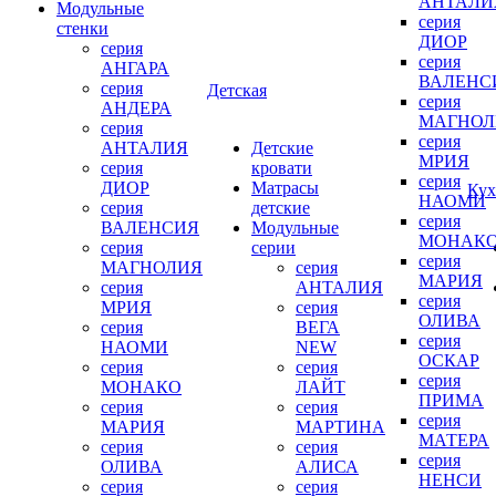
АНТАЛИ
Модульные
серия
стенки
ДИОР
серия
серия
АНГАРА
ВАЛЕНС
серия
Детская
серия
АНДЕРА
МАГНОЛ
серия
серия
АНТАЛИЯ
Детские
МРИЯ
серия
кровати
серия
ДИОР
Матрасы
Кух
НАОМИ
серия
детские
серия
ВАЛЕНСИЯ
Модульные
МОНАК
серия
серии
серия
МАГНОЛИЯ
серия
МАРИЯ
серия
АНТАЛИЯ
серия
МРИЯ
серия
ОЛИВА
серия
ВЕГА
серия
НАОМИ
NEW
ОСКАР
серия
серия
серия
МОНАКО
ЛАЙТ
ПРИМА
серия
серия
серия
МАРИЯ
МАРТИНА
МАТЕРА
серия
серия
серия
ОЛИВА
АЛИСА
НЕНСИ
серия
серия