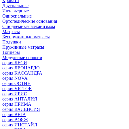
Кровати
Двуспальные
Интерьерные
Односпальные
Ортопедические основания
С подъемным механизмом
Матрасы
Беспружинные матрасы
Подушки
Пружинные матрасы
Топперы
Модульные спальни
серия ЛЕСИ
серия ЛЕОНАРДО
серия КАССАНДРА
серия NOVA
серия ОСТИН
серия VICTOR
серия ИРИС
серия АНТАЛИЯ
серия ПРИМА
серия ВАЛЕНСИЯ
серия ВЕГА
серия ВОЯЖ
серия ИНСТАЙЛ