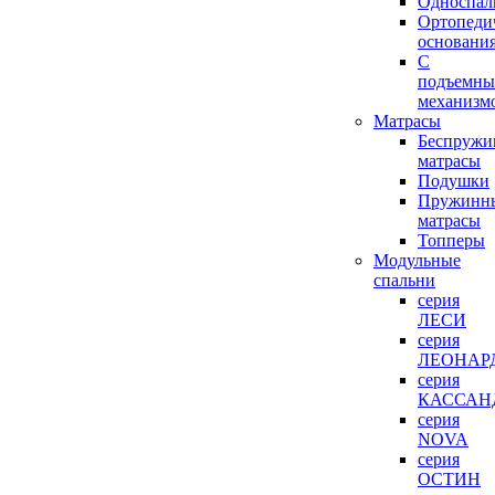
Односпал
Ортопеди
основани
С
подъемн
механизм
Матрасы
Беспружи
матрасы
Подушки
Пружинн
матрасы
Топперы
Модульные
спальни
серия
ЛЕСИ
серия
ЛЕОНАР
серия
КАССАН
серия
NOVA
серия
ОСТИН