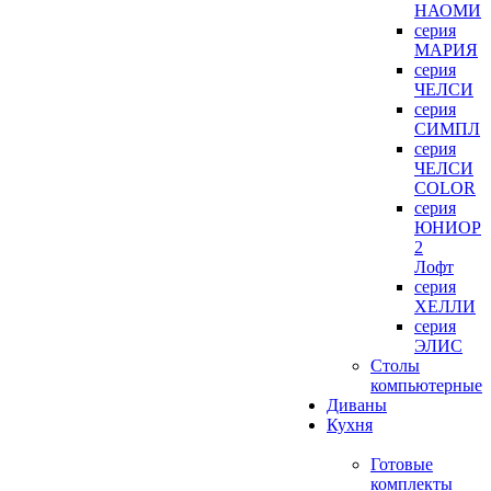
НАОМИ
серия
МАРИЯ
серия
ЧЕЛСИ
серия
СИМПЛ
серия
ЧЕЛСИ
COLOR
серия
ЮНИОР
2
Лофт
серия
ХЕЛЛИ
серия
ЭЛИС
Столы
компьютерные
Диваны
Кухня
Готовые
комплекты