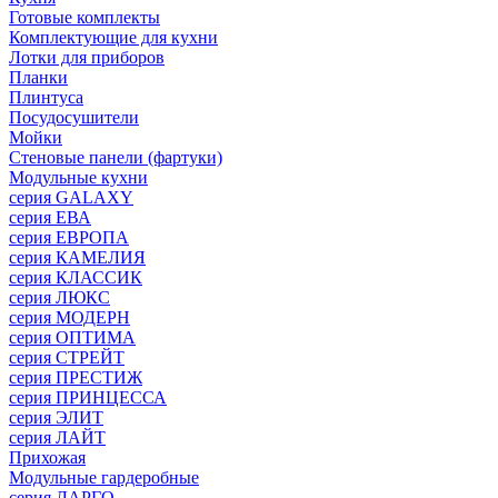
Готовые комплекты
Комплектующие для кухни
Лотки для приборов
Планки
Плинтуса
Посудосушители
Мойки
Стеновые панели (фартуки)
Mодульные кухни
серия GALAXY
серия ЕВА
серия ЕВРОПА
серия КАМЕЛИЯ
серия КЛАССИК
серия ЛЮКС
серия МОДЕРН
серия ОПТИМА
серия СТРЕЙТ
серия ПРЕСТИЖ
серия ПРИНЦЕССА
серия ЭЛИТ
серия ЛАЙТ
Прихожая
Модульные гардеробные
серия ЛАРГО