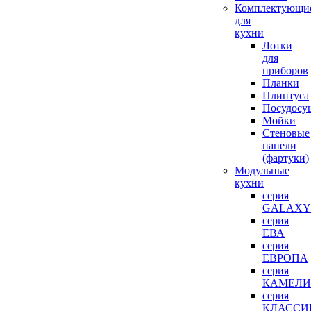
Комплектующи
для
кухни
Лотки
для
приборов
Планки
Плинтуса
Посудосу
Мойки
Стеновые
панели
(фартуки)
Mодульные
кухни
серия
GALAXY
серия
ЕВА
серия
ЕВРОПА
серия
КАМЕЛИ
серия
КЛАССИ