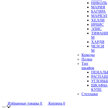
НИКОЛЬ
МАРИЯ
БАГИРА
МАРВЭЛ
ХЕЛЛИ
ИРБИС
ЭЛИС
ТИФАНИ
М
ХАРДИ
ЧЕЛСИ
М
Комоды
Полки
Тип
шкафов
ПЕНАЛ
РАСПАШ
УГЛОВЫ
ШКАФЫ-
КУПЕ
Стеллажи
Избранные товары
0
Корзина
0