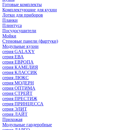
Готовые комплекты
Комплектующие для кухни
Лотки для приборов
Планки
Плинтуса
Посудосушители
Мойки
Стеновые панели (фартуки)
Mодульные кухни
серия GALAXY
серия ЕВА
серия ЕВРОПА
серия КАМЕЛИЯ
серия КЛАССИК
серия ЛЮКС
серия МОДЕРН
серия ОПТИМА
серия СТРЕЙТ
серия ПРЕСТИЖ
серия ПРИНЦЕССА
серия ЭЛИТ
серия ЛАЙТ
Прихожая
Модульные гардеробные
серия ЛАРГО