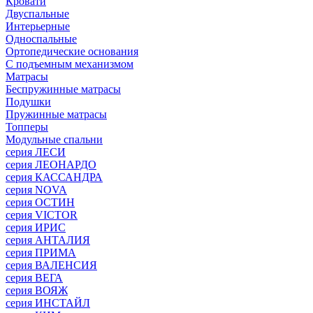
Кровати
Двуспальные
Интерьерные
Односпальные
Ортопедические основания
С подъемным механизмом
Матрасы
Беспружинные матрасы
Подушки
Пружинные матрасы
Топперы
Модульные спальни
серия ЛЕСИ
серия ЛЕОНАРДО
серия КАССАНДРА
серия NOVA
серия ОСТИН
серия VICTOR
серия ИРИС
серия АНТАЛИЯ
серия ПРИМА
серия ВАЛЕНСИЯ
серия ВЕГА
серия ВОЯЖ
серия ИНСТАЙЛ