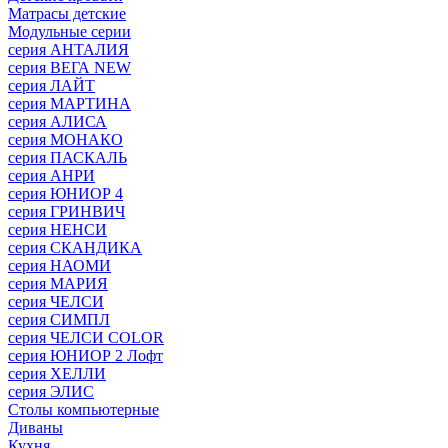
Матрасы детские
Модульные серии
серия АНТАЛИЯ
серия ВЕГА NEW
серия ЛАЙТ
серия МАРТИНА
серия АЛИСА
серия МОНАКО
серия ПАСКАЛЬ
серия АНРИ
серия ЮНИОР 4
серия ГРИНВИЧ
серия НЕНСИ
серия СКАНДИКА
серия НАОМИ
серия МАРИЯ
серия ЧЕЛСИ
серия СИМПЛ
серия ЧЕЛСИ COLOR
серия ЮНИОР 2 Лофт
серия ХЕЛЛИ
серия ЭЛИС
Столы компьютерные
Диваны
Кухня