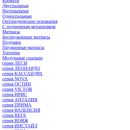
Кровати
Двуспальные
Интерьерные
Односпальные
Ортопедические основания
С подъемным механизмом
Матрасы
Беспружинные матрасы
Подушки
Пружинные матрасы
Топперы
Модульные спальни
серия ЛЕСИ
серия ЛЕОНАРДО
серия КАССАНДРА
серия NOVA
серия ОСТИН
серия VICTOR
серия ИРИС
серия АНТАЛИЯ
серия ПРИМА
серия ВАЛЕНСИЯ
серия ВЕГА
серия ВОЯЖ
серия ИНСТАЙЛ