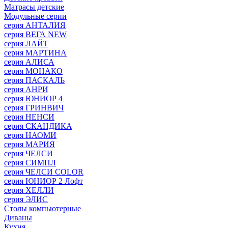
Матрасы детские
Модульные серии
серия АНТАЛИЯ
серия ВЕГА NEW
серия ЛАЙТ
серия МАРТИНА
серия АЛИСА
серия МОНАКО
серия ПАСКАЛЬ
серия АНРИ
серия ЮНИОР 4
серия ГРИНВИЧ
серия НЕНСИ
серия СКАНДИКА
серия НАОМИ
серия МАРИЯ
серия ЧЕЛСИ
серия СИМПЛ
серия ЧЕЛСИ COLOR
серия ЮНИОР 2 Лофт
серия ХЕЛЛИ
серия ЭЛИС
Столы компьютерные
Диваны
Кухня