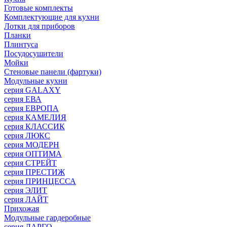
Готовые комплекты
Комплектующие для кухни
Лотки для приборов
Планки
Плинтуса
Посудосушители
Мойки
Стеновые панели (фартуки)
Mодульные кухни
серия GALAXY
серия ЕВА
серия ЕВРОПА
серия КАМЕЛИЯ
серия КЛАССИК
серия ЛЮКС
серия МОДЕРН
серия ОПТИМА
серия СТРЕЙТ
серия ПРЕСТИЖ
серия ПРИНЦЕССА
серия ЭЛИТ
серия ЛАЙТ
Прихожая
Модульные гардеробные
серия ЛАРГО