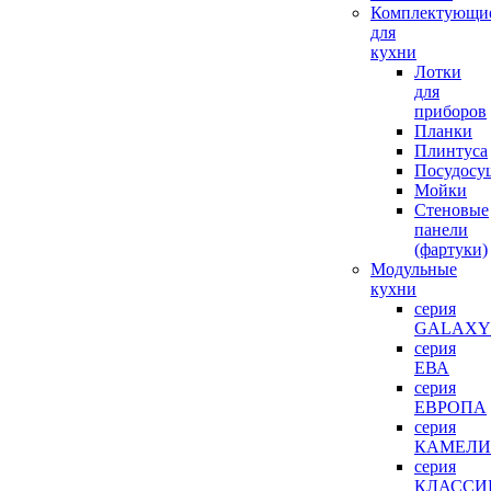
Комплектующи
для
кухни
Лотки
для
приборов
Планки
Плинтуса
Посудосу
Мойки
Стеновые
панели
(фартуки)
Mодульные
кухни
серия
GALAXY
серия
ЕВА
серия
ЕВРОПА
серия
КАМЕЛИ
серия
КЛАССИ