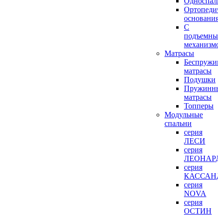
Односпал
Ортопеди
основани
С
подъемн
механизм
Матрасы
Беспружи
матрасы
Подушки
Пружинн
матрасы
Топперы
Модульные
спальни
серия
ЛЕСИ
серия
ЛЕОНАР
серия
КАССАН
серия
NOVA
серия
ОСТИН