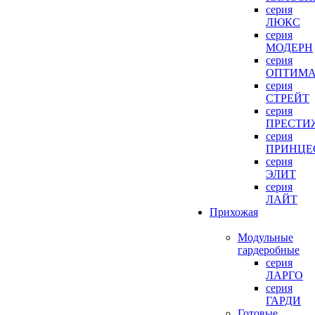
серия
ЛЮКС
серия
МОДЕРН
серия
ОПТИМ
серия
СТРЕЙТ
серия
ПРЕСТИ
серия
ПРИНЦЕ
серия
ЭЛИТ
серия
ЛАЙТ
Прихожая
Модульные
гардеробные
серия
ЛАРГО
серия
ГАРДИ
Готовые