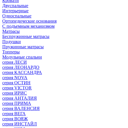
Кровати
Двуспальные
Интерьерные
Односпальные
Ортопедические основания
С подъемным механизмом
Матрасы
Беспружинные матрасы
Подушки
Пружинные матрасы
Топперы
Модульные спальни
серия ЛЕСИ
серия ЛЕОНАРДО
серия КАССАНДРА
серия NOVA
серия ОСТИН
серия VICTOR
серия ИРИС
серия АНТАЛИЯ
серия ПРИМА
серия ВАЛЕНСИЯ
серия ВЕГА
серия ВОЯЖ
серия ИНСТАЙЛ