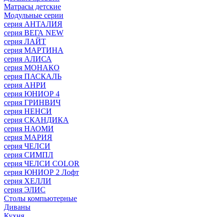
Матрасы детские
Модульные серии
серия АНТАЛИЯ
серия ВЕГА NEW
серия ЛАЙТ
серия МАРТИНА
серия АЛИСА
серия МОНАКО
серия ПАСКАЛЬ
серия АНРИ
серия ЮНИОР 4
серия ГРИНВИЧ
серия НЕНСИ
серия СКАНДИКА
серия НАОМИ
серия МАРИЯ
серия ЧЕЛСИ
серия СИМПЛ
серия ЧЕЛСИ COLOR
серия ЮНИОР 2 Лофт
серия ХЕЛЛИ
серия ЭЛИС
Столы компьютерные
Диваны
Кухня