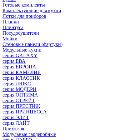
Готовые комплекты
Комплектующие для кухни
Лотки для приборов
Планки
Плинтуса
Посудосушители
Мойки
Стеновые панели (фартуки)
Mодульные кухни
серия GALAXY
серия ЕВА
серия ЕВРОПА
серия КАМЕЛИЯ
серия КЛАССИК
серия ЛЮКС
серия МОДЕРН
серия ОПТИМА
серия СТРЕЙТ
серия ПРЕСТИЖ
серия ПРИНЦЕССА
серия ЭЛИТ
серия ЛАЙТ
Прихожая
Модульные гардеробные
серия ЛАРГО