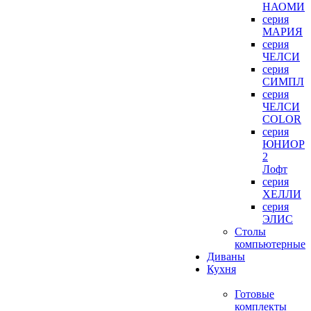
НАОМИ
серия
МАРИЯ
серия
ЧЕЛСИ
серия
СИМПЛ
серия
ЧЕЛСИ
COLOR
серия
ЮНИОР
2
Лофт
серия
ХЕЛЛИ
серия
ЭЛИС
Столы
компьютерные
Диваны
Кухня
Готовые
комплекты