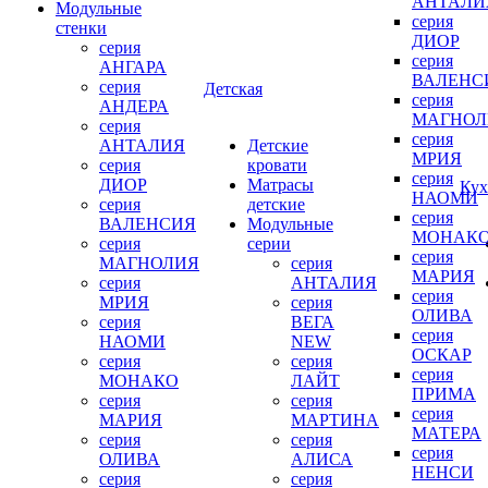
АНТАЛИ
Модульные
серия
стенки
ДИОР
серия
серия
АНГАРА
ВАЛЕНС
серия
Детская
серия
АНДЕРА
МАГНОЛ
серия
серия
АНТАЛИЯ
Детские
МРИЯ
серия
кровати
серия
ДИОР
Матрасы
Кух
НАОМИ
серия
детские
серия
ВАЛЕНСИЯ
Модульные
МОНАК
серия
серии
серия
МАГНОЛИЯ
серия
МАРИЯ
серия
АНТАЛИЯ
серия
МРИЯ
серия
ОЛИВА
серия
ВЕГА
серия
НАОМИ
NEW
ОСКАР
серия
серия
серия
МОНАКО
ЛАЙТ
ПРИМА
серия
серия
серия
МАРИЯ
МАРТИНА
МАТЕРА
серия
серия
серия
ОЛИВА
АЛИСА
НЕНСИ
серия
серия