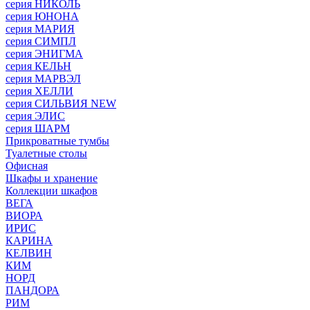
серия НИКОЛЬ
серия ЮНОНА
серия МАРИЯ
серия СИМПЛ
серия ЭНИГМА
серия КЕЛЬН
серия МАРВЭЛ
серия ХЕЛЛИ
серия СИЛЬВИЯ NEW
серия ЭЛИС
серия ШАРМ
Прикроватные тумбы
Туалетные столы
Офисная
Шкафы и хранение
Коллекции шкафов
ВЕГА
ВИОРА
ИРИС
КАРИНА
КЕЛВИН
КИМ
НОРД
ПАНДОРА
РИМ