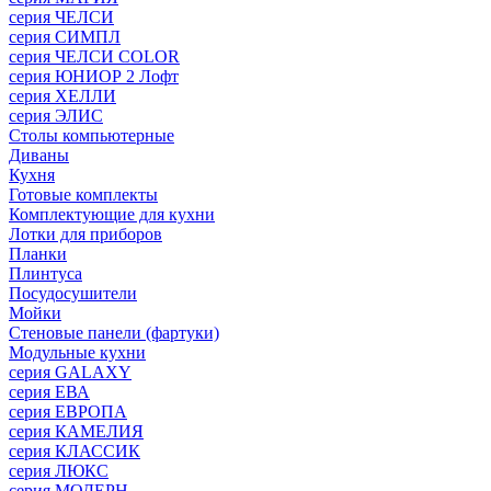
серия ЧЕЛСИ
серия СИМПЛ
серия ЧЕЛСИ COLOR
серия ЮНИОР 2 Лофт
серия ХЕЛЛИ
серия ЭЛИС
Столы компьютерные
Диваны
Кухня
Готовые комплекты
Комплектующие для кухни
Лотки для приборов
Планки
Плинтуса
Посудосушители
Мойки
Стеновые панели (фартуки)
Mодульные кухни
серия GALAXY
серия ЕВА
серия ЕВРОПА
серия КАМЕЛИЯ
серия КЛАССИК
серия ЛЮКС
серия МОДЕРН