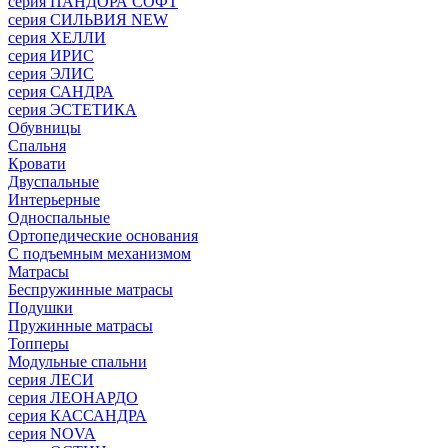
серия ПАНДОРА СОФТ
серия СИЛЬВИЯ NEW
серия ХЕЛЛИ
серия ИРИС
серия ЭЛИС
серия САНДРА
серия ЭСТЕТИКА
Обувницы
Спальня
Кровати
Двуспальные
Интерьерные
Односпальные
Ортопедические основания
С подъемным механизмом
Матрасы
Беспружинные матрасы
Подушки
Пружинные матрасы
Топперы
Модульные спальни
серия ЛЕСИ
серия ЛЕОНАРДО
серия КАССАНДРА
серия NOVA