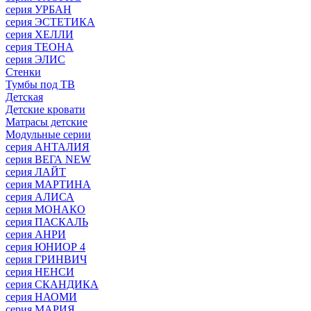
серия УРБАН
серия ЭСТЕТИКА
серия ХЕЛЛИ
серия ТЕОНА
серия ЭЛИС
Стенки
Тумбы под ТВ
Детская
Детские кровати
Матрасы детские
Модульные серии
серия АНТАЛИЯ
серия ВЕГА NEW
серия ЛАЙТ
серия МАРТИНА
серия АЛИСА
серия МОНАКО
серия ПАСКАЛЬ
серия АНРИ
серия ЮНИОР 4
серия ГРИНВИЧ
серия НЕНСИ
серия СКАНДИКА
серия НАОМИ
серия МАРИЯ