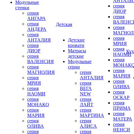
АНТАЛИ
Модульные
серия
стенки
ДИОР
серия
серия
АНГАРА
ВАЛЕНС
серия
Детская
серия
АНДЕРА
МАГНОЛ
серия
серия
АНТАЛИЯ
Детские
МРИЯ
серия
кровати
серия
ДИОР
Матрасы
Кух
НАОМИ
серия
детские
серия
ВАЛЕНСИЯ
Модульные
МОНАК
серия
серии
серия
МАГНОЛИЯ
серия
МАРИЯ
серия
АНТАЛИЯ
серия
МРИЯ
серия
ОЛИВА
серия
ВЕГА
серия
НАОМИ
NEW
ОСКАР
серия
серия
серия
МОНАКО
ЛАЙТ
ПРИМА
серия
серия
серия
МАРИЯ
МАРТИНА
МАТЕРА
серия
серия
серия
ОЛИВА
АЛИСА
НЕНСИ
серия
серия