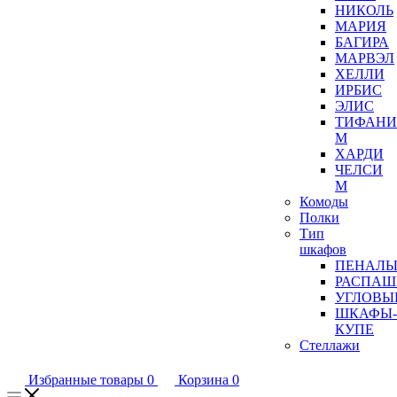
НИКОЛЬ
МАРИЯ
БАГИРА
МАРВЭЛ
ХЕЛЛИ
ИРБИС
ЭЛИС
ТИФАНИ
М
ХАРДИ
ЧЕЛСИ
М
Комоды
Полки
Тип
шкафов
ПЕНАЛ
РАСПАШ
УГЛОВЫ
ШКАФЫ-
КУПЕ
Стеллажи
Избранные товары
0
Корзина
0