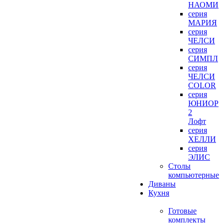
НАОМИ
серия
МАРИЯ
серия
ЧЕЛСИ
серия
СИМПЛ
серия
ЧЕЛСИ
COLOR
серия
ЮНИОР
2
Лофт
серия
ХЕЛЛИ
серия
ЭЛИС
Столы
компьютерные
Диваны
Кухня
Готовые
комплекты