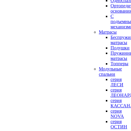
Односпал
Ортопеди
основани
С
подъемн
механизм
Матрасы
Беспружи
матрасы
Подушки
Пружинн
матрасы
Топперы
Модульные
спальни
серия
ЛЕСИ
серия
ЛЕОНАР
серия
КАССАН
серия
NOVA
серия
ОСТИН