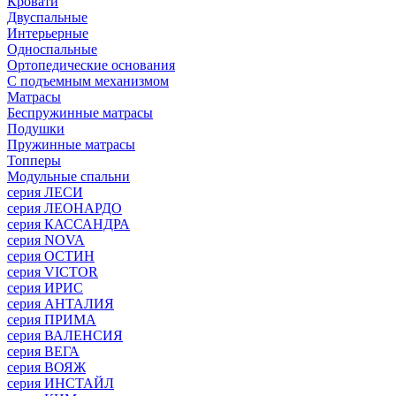
Кровати
Двуспальные
Интерьерные
Односпальные
Ортопедические основания
С подъемным механизмом
Матрасы
Беспружинные матрасы
Подушки
Пружинные матрасы
Топперы
Модульные спальни
серия ЛЕСИ
серия ЛЕОНАРДО
серия КАССАНДРА
серия NOVA
серия ОСТИН
серия VICTOR
серия ИРИС
серия АНТАЛИЯ
серия ПРИМА
серия ВАЛЕНСИЯ
серия ВЕГА
серия ВОЯЖ
серия ИНСТАЙЛ