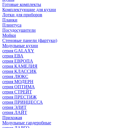
Готовые комплекты
Комплектующие для кухни
Лотки для приборов
Планки
Плинтуса
Посудосушители
Мойки
Стеновые панели (фартуки)
Mодульные кухни
серия GALAXY
серия ЕВА
серия ЕВРОПА
серия КАМЕЛИЯ
серия КЛАССИК
серия ЛЮКС
серия МОДЕРН
серия ОПТИМА
серия СТРЕЙТ
серия ПРЕСТИЖ
серия ПРИНЦЕССА
серия ЭЛИТ
серия ЛАЙТ
Прихожая
Модульные гардеробные
серия ЛАРГО