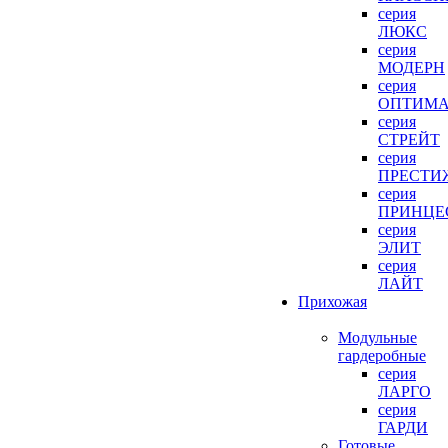
серия
ЛЮКС
серия
МОДЕРН
серия
ОПТИМ
серия
СТРЕЙТ
серия
ПРЕСТИ
серия
ПРИНЦЕ
серия
ЭЛИТ
серия
ЛАЙТ
Прихожая
Модульные
гардеробные
серия
ЛАРГО
серия
ГАРДИ
Готовые