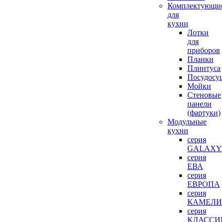
Комплектующи
для
кухни
Лотки
для
приборов
Планки
Плинтуса
Посудосу
Мойки
Стеновые
панели
(фартуки)
Mодульные
кухни
серия
GALAXY
серия
ЕВА
серия
ЕВРОПА
серия
КАМЕЛИ
серия
КЛАССИ