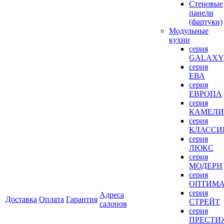
Стеновые
панели
(фартуки)
Mодульные
кухни
серия
GALAXY
серия
ЕВА
серия
ЕВРОПА
серия
КАМЕЛИ
серия
КЛАССИ
серия
ЛЮКС
серия
МОДЕРН
серия
ОПТИМ
серия
Адреса
Доставка
Оплата
Гарантия
СТРЕЙТ
салонов
серия
ПРЕСТИ