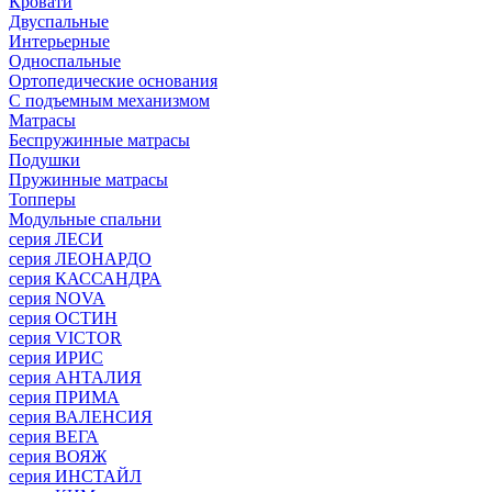
Кровати
Двуспальные
Интерьерные
Односпальные
Ортопедические основания
С подъемным механизмом
Матрасы
Беспружинные матрасы
Подушки
Пружинные матрасы
Топперы
Модульные спальни
серия ЛЕСИ
серия ЛЕОНАРДО
серия КАССАНДРА
серия NOVA
серия ОСТИН
серия VICTOR
серия ИРИС
серия АНТАЛИЯ
серия ПРИМА
серия ВАЛЕНСИЯ
серия ВЕГА
серия ВОЯЖ
серия ИНСТАЙЛ