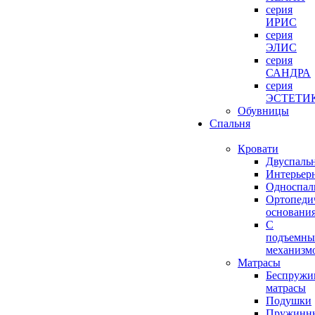
серия
ИРИС
серия
ЭЛИС
серия
САНДРА
серия
ЭСТЕТИ
Обувницы
Спальня
Кровати
Двуспаль
Интерьер
Односпал
Ортопеди
основани
С
подъемн
механизм
Матрасы
Беспружи
матрасы
Подушки
Пружинн