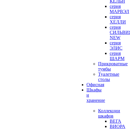
КЕЛЬН
серия
МАРВЭЛ
серия
ХЕЛЛИ
серия
СИЛЬВИ
NEW
серия
ЭЛИС
серия
ШАРМ
Прикроватные
тумбы
Туалетные
столы
Офисная
Шкафы
и
хранение
Коллекции
шкафов
ВЕГА
ВИОРА