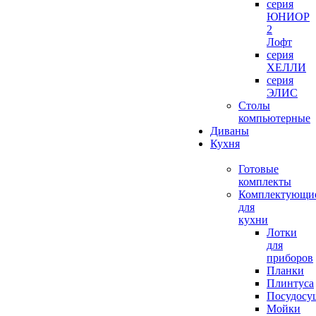
серия
ЮНИОР
2
Лофт
серия
ХЕЛЛИ
серия
ЭЛИС
Столы
компьютерные
Диваны
Кухня
Готовые
комплекты
Комплектующи
для
кухни
Лотки
для
приборов
Планки
Плинтуса
Посудосу
Мойки