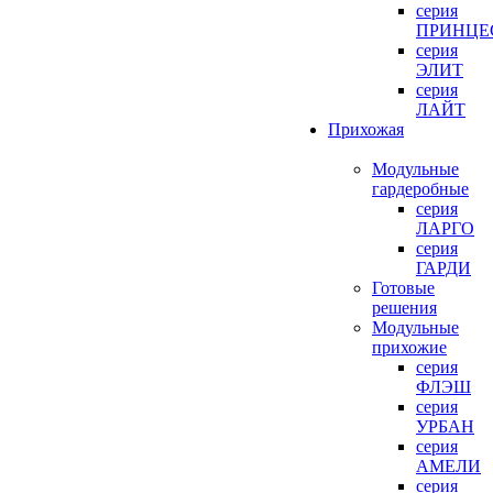
серия
ПРИНЦЕ
серия
ЭЛИТ
серия
ЛАЙТ
Прихожая
Модульные
гардеробные
серия
ЛАРГО
серия
ГАРДИ
Готовые
решения
Модульные
прихожие
серия
ФЛЭШ
серия
УРБАН
серия
АМЕЛИ
серия