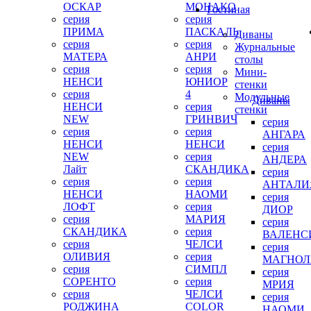
ОСКАР
МОНАКО
Гостиная
серия
серия
ПРИМА
ПАСКАЛЬ
Диваны
серия
серия
Журнальные
МАТЕРА
АНРИ
столы
серия
серия
Мини-
НЕНСИ
ЮНИОР
стенки
серия
4
Модульные
Диваны
НЕНСИ
серия
стенки
NEW
ГРИНВИЧ
серия
серия
серия
АНГАРА
НЕНСИ
НЕНСИ
серия
NEW
серия
АНДЕРА
Лайт
СКАНДИКА
серия
серия
серия
АНТАЛИ
НЕНСИ
НАОМИ
серия
ЛОФТ
серия
ДИОР
серия
МАРИЯ
серия
СКАНДИКА
серия
ВАЛЕНС
серия
ЧЕЛСИ
серия
ОЛИВИЯ
серия
МАГНОЛ
серия
СИМПЛ
серия
СОРЕНТО
серия
МРИЯ
серия
ЧЕЛСИ
серия
РОДЖИНА
COLOR
НАОМИ