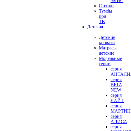
ЭЛИС
Стенки
Тумбы
под
ТВ
Детская
Детские
кровати
Матрасы
детские
Модульные
серии
серия
АНТАЛИ
серия
ВЕГА
NEW
серия
ЛАЙТ
серия
МАРТИН
серия
АЛИСА
серия