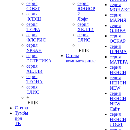
серия
серия
серия
СОФТ
ЮНИОР
МОНАК
серия
2
серия
ФЛЭШ
Лофт
МАРИЯ
серия
серия
серия
ТЕРРА
ХЕЛЛИ
ОЛИВА
серия
серия
серия
ФЛОРИС
ЭЛИС
ОСКАР
серия
+
серия
УРБАН
ЕЩЕ
ПРИМА
серия
Столы
серия
ЭСТЕТИКА
компьютерные
МАТЕРА
серия
серия
ХЕЛЛИ
НЕНСИ
серия
серия
ТЕОНА
НЕНСИ
серия
NEW
ЭЛИС
серия
+
НЕНСИ
ЕЩЕ
NEW
Стенки
Лайт
Тумбы
серия
под
НЕНСИ
ТВ
ЛОФТ
серия