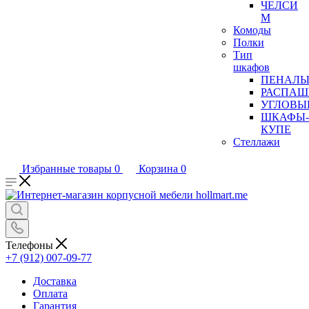
ЧЕЛСИ
М
Комоды
Полки
Тип
шкафов
ПЕНАЛ
РАСПАШ
УГЛОВЫ
ШКАФЫ-
КУПЕ
Стеллажи
Избранные товары
0
Корзина
0
Телефоны
+7 (912) 007-09-77
Доставка
Оплата
Гарантия