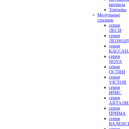
матрасы
Топперы
Модульные
спальни
серия
ЛЕСИ
серия
ЛЕОНАР
серия
КАССАН
серия
NOVA
серия
ОСТИН
серия
VICTOR
серия
ИРИС
серия
АНТАЛИ
серия
ПРИМА
серия
ВАЛЕНС
серия