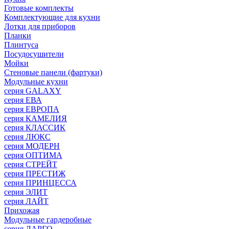
Готовые комплекты
Комплектующие для кухни
Лотки для приборов
Планки
Плинтуса
Посудосушители
Мойки
Стеновые панели (фартуки)
Mодульные кухни
серия GALAXY
серия ЕВА
серия ЕВРОПА
серия КАМЕЛИЯ
серия КЛАССИК
серия ЛЮКС
серия МОДЕРН
серия ОПТИМА
серия СТРЕЙТ
серия ПРЕСТИЖ
серия ПРИНЦЕССА
серия ЭЛИТ
серия ЛАЙТ
Прихожая
Модульные гардеробные
серия ЛАРГО